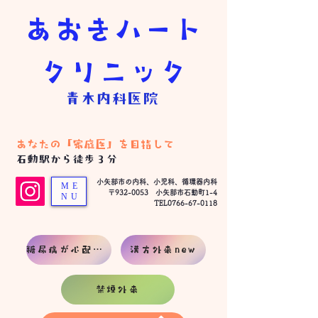
​あおきハート
クリニック
青木内科医院
​あなたの「家庭医」を目指して
石動駅から徒歩３分
小矢部市の内科、小児科、循環器内科
ME
〒932-0053 小矢部市石動町1-4
NU
​TEL0766-67-0118
糖尿病が心配な方
漢方外来new
禁煙外来