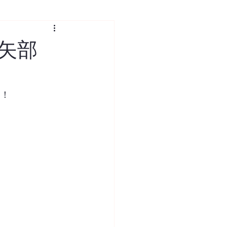
矢部
！！