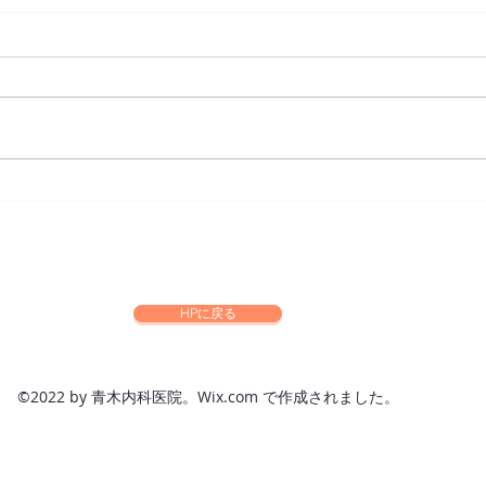
帯状
望の
定期
小矢
者に
ます
人 2
⭐️経鼻インフルエンザ予防接
ち、
種⭐️
85
※...
HPに戻る
©2022 by 青木内科医院。Wix.com で作成されました。